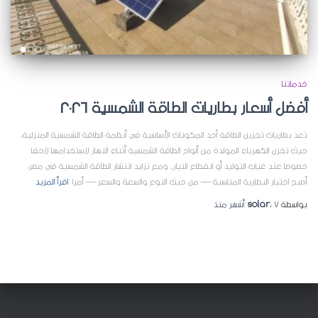
خدماتنا
أفضل أسعار بطاريات الطاقة الشمسية 2026
تعد بطاريات تخزين الطاقة أحد المكونات الأساسية في أنظمة الطاقة الشمسية المنزلية،
حيث تخزن الكهرباء المولدة من ألواح الطاقة الشمسية أثناء النهار لاستخدامها لاحقا
خصوصا عند غياب التوليد أو انقطاع التيار. ومع تزايد انتشار الطاقة الشمسية في مصر،
أصبح اختيار البطارية المناسبة — من حيث النوع والسعة والسعر — أمرا
اقرأ المزيد
بواسطة
7 أشهر
،
solar
منذ