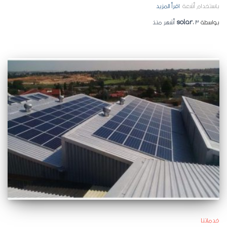
باستخدام أشعة
اقرأ المزيد
بواسطة
3 أشهر
،
solar
منذ
خدماتنا