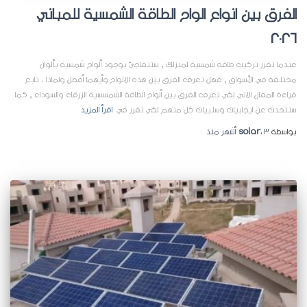
الفرق بين انواع الواح الطاقة الشمسية للمباني
2026
عندما تقرر تركيب طاقة شمسية لمنزلك , ستتفاجئ بوجود ألواح شمسية بألوان
مختلفة في الأسواق , فهل تعرف الفرق بين هذه الالواح وأيهما أفضل ولماذا . تابع
قراءة المقال الاتي لكي تعرف الفرق بين ألواح الطاقة الشمسسية الزرقاء والسوداء , كما
سنتحدث عن ايجابيات وسلبيات كل منهم لكي تقرر في
اقرأ المزيد
بواسطة
3 أشهر
،
solar
منذ