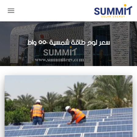
تبديل
التنقل
سعر لوح طاقة شمسية 550 واط