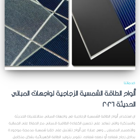
خدماتنا
ألواح الطاقة الشمسية الزجاجية لواجهات المباني
الحديثة 2026
ان استخدام ألواح الطاقة الشمسية الزجاجية في واجهات المباني منالتقنيات الحديثة
والمبتكرة والتي تساعد علي تحسين الكفاءة الطاقية للمباني مع الحفاظ على الجمالية
والتصميم المعماري , وهي عبارة عن ألواح تشتمل على خلايا شمسية مدمجة موجودة
بداخل زجاج شفاف أو نصف شفاف. تقوم بتوليد الطاقة الكهربائية بشكل متكامل