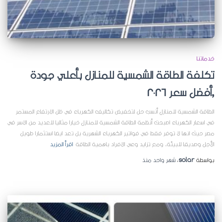
خدماتنا
تكلفة الطاقة الشمسية للمنازل بأعلي جودة
,أفضل سعر 2026
الطاقة الشمسية للمنازل أنسب حل لتخفيض تكاليف الكهرباء في ظل الارتفاع المستمر
في اسعار الكهرباء اصبحت أنظمة الطاقة الشمسية للمنازل خيارا مثاليا للعديد من الاسر في
مصر حيث انها لا توفر فقط في فواتير الكهرباء الشهرية بل تعد ايضا استثمارا طويل
الأجل وصديقا للبيئة. ومع تزايد وعي الافراد باهمية الطاقة
اقرأ المزيد
بواسطة
solar
،
شهر واحد
منذ