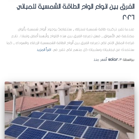
الفرق بين انواع الواح الطاقة الشمسية للمباني
2026
عندما تقرر تركيب طاقة شمسية لمنزلك , ستتفاجئ بوجود ألواح شمسية بألوان
مختلفة في الأسواق , فهل تعرف الفرق بين هذه الالواح وأيهما أفضل ولماذا . تابع
قراءة المقال الاتي لكي تعرف الفرق بين ألواح الطاقة الشمسسية الزرقاء والسوداء , كما
سنتحدث عن ايجابيات وسلبيات كل منهم لكي تقرر في
اقرأ المزيد
بواسطة
3 أشهر
،
solar
منذ