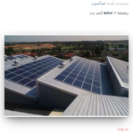
باستخدام أشعة
اقرأ المزيد
بواسطة
3 أشهر
،
solar
منذ
خدماتنا