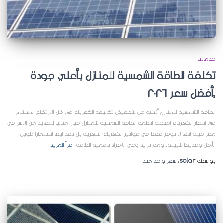
خدماتنا
تكلفة الطاقة الشمسية للمنازل بأعلي جودة
,أفضل سعر 2026
الطاقة الشمسية للمنازل أنسب حل لتخفيض تكاليف الكهرباء في ظل الارتفاع المستمر
في اسعار الكهرباء اصبحت أنظمة الطاقة الشمسية للمنازل خيارا مثاليا للعديد من الاسر في
مصر حيث انها لا توفر فقط في فواتير الكهرباء الشهرية بل تعد ايضا استثمارا طويل
الأجل وصديقا للبيئة. ومع تزايد وعي الافراد باهمية الطاقة
اقرأ المزيد
بواسطة
solar
،
شهر واحد
منذ