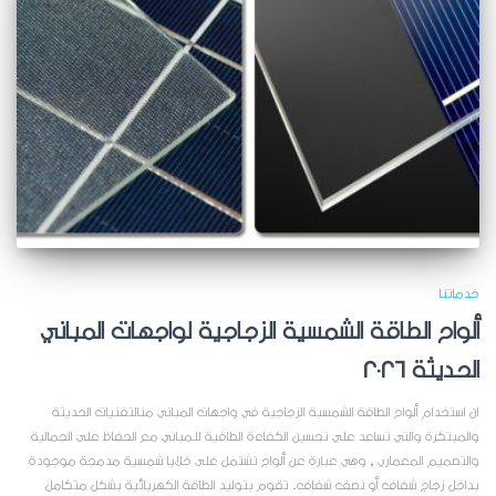
خدماتنا
ألواح الطاقة الشمسية الزجاجية لواجهات المباني
الحديثة 2026
ان استخدام ألواح الطاقة الشمسية الزجاجية في واجهات المباني منالتقنيات الحديثة
والمبتكرة والتي تساعد علي تحسين الكفاءة الطاقية للمباني مع الحفاظ على الجمالية
والتصميم المعماري , وهي عبارة عن ألواح تشتمل على خلايا شمسية مدمجة موجودة
بداخل زجاج شفاف أو نصف شفاف. تقوم بتوليد الطاقة الكهربائية بشكل متكامل