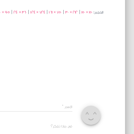
الحجم:
150 × 150
|
212 × 300
|
750 × 1061
|
724 × 1024
|
360 × 240
|
905 × 1280
الاسم
*
في ماذا تفكر؟