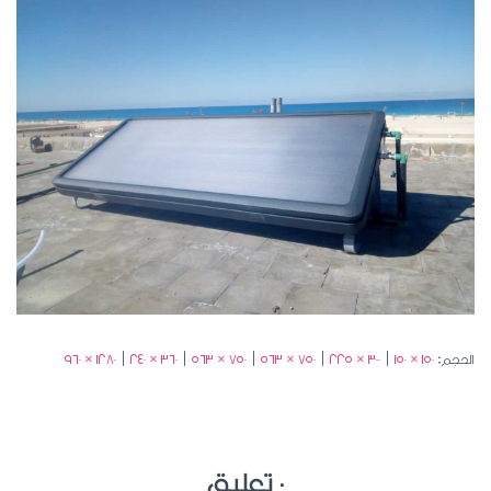
الحجم:
150 × 150
|
300 × 225
|
750 × 563
|
750 × 563
|
360 × 240
|
1280 × 960
0 تعليق